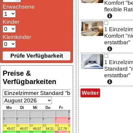
Komfort "b
Erwachsene
flexible Ra
Kinder
1
Einzelzi
Komfort "ni
Kleinkinder
erstattbar"
Prüfe Verfügbarkeit
1
Einzelzi
Standard "
Preise &
erstattbar"
Verfügbarkeiten
Weiter
Mo
Di
Mi
Do
Fr
Sa
So
1
2
3
4
5
6
7
8
9
49.07
10
11
12
13
14
15
16
49.07
49.07
49.07
54.21
117.79
117.79
54.21
17
18
19
20
21
22
23