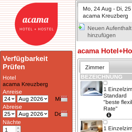
Mo, 24 Aug - Di, 2
acama Kreuzberg
Neuen Aufenthalt
hinzufügen
acama Hotel+Hos
Verfügbarkeit
Prüfen
Zimmer
BEZEICHNUNG
Hotel
acama Kreuzberg
1
Einzelzi
Anreise
Standard
"beste flexi
Abreise
Rate"
Nächte
1
Einzelzi