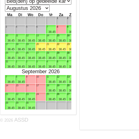
Ma
Di
Wo
Do
Vr
Za
Zo
1
2
3
4
5
6
7
8
9
38.45
38.45
10
11
12
13
14
15
16
38.45
38.45
38.45
38.45
38.45
38.45
38.45
17
18
19
20
21
22
23
38.45
38.45
38.45
38.45
38.45
38.45
38.45
24
25
26
27
28
29
30
38.45
38.45
38.45
38.45
38.45
38.45
38.45
31
1
2
3
4
5
6
38.45
38.45
38.45
38.45
38.45
38.45
38.45
September 2026
7
8
9
10
11
12
13
38.45
38.45
38.45
38.45
38.45
14
15
16
17
18
19
20
38.45
38.45
38.45
21
22
23
24
25
26
27
38.45
38.45
38.45
38.45
38.45
38.45
28
29
30
38.45
38.45
38.45
ASSD
© 2026