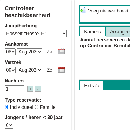
Controleer
Voeg nieuwe boekin
beschikbaarheid
Jeugdherberg
Kamers
Arrange
Aantal personen en da
Aankomst
op Controleer Beschi
Vertrek
Nachten
Extra's
Type reservatie:
Individueel
Familie
Jongens / heren < 30 jaar