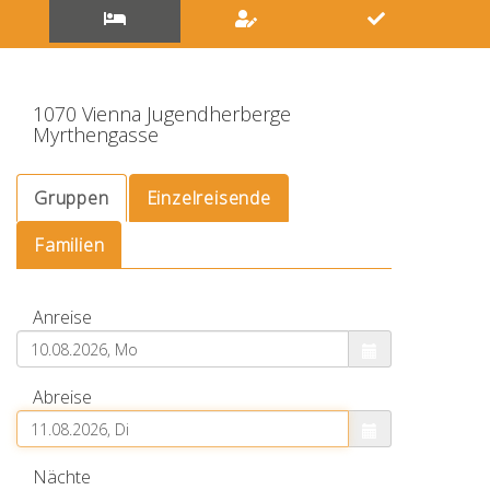
Aufenthaltdaten
eingeben
&
Verfügbarkeit
suchen
1070 Vienna Jugendherberge
Suche
Myrthengasse
nach
freien
Zimmern
Gruppen
Einzelreisende
und
Familien
Betten
Anreise
Abreise
Nächte