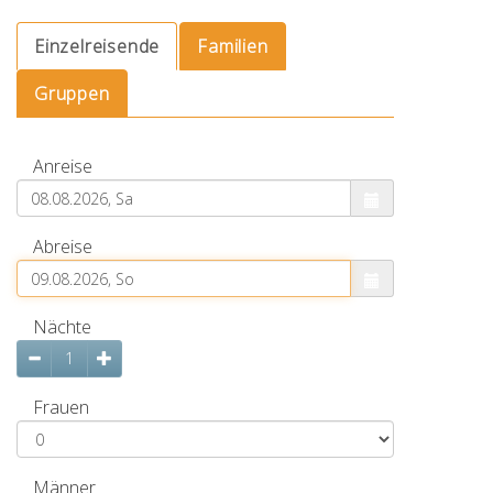
freien
Zimmern
Einzelreisende
Familien
und
Gruppen
Betten
Anreise
Abreise
Nächte
Frauen
Männer