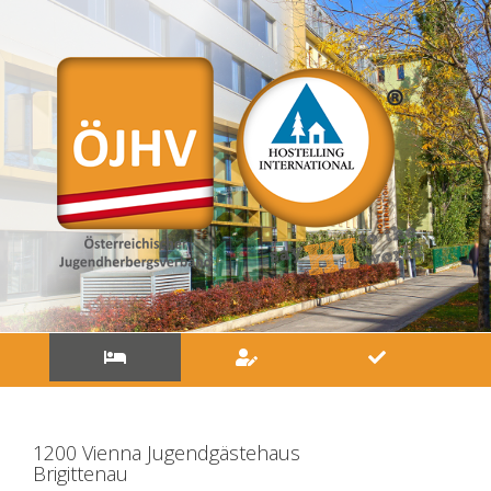
Aufenthaltdaten
eingeben
&
Verfügbarkeit
suchen
1200 Vienna Jugendgästehaus
Suche
Brigittenau
nach